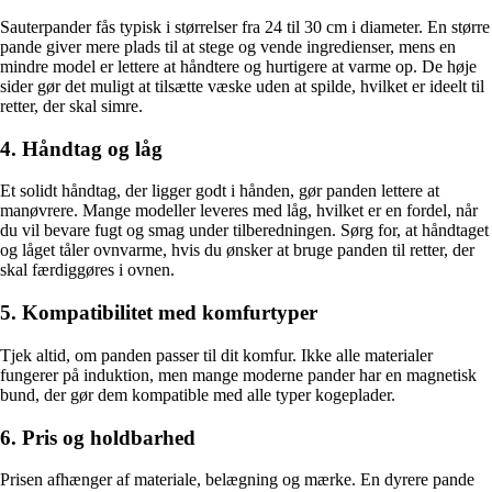
Sauterpander fås typisk i størrelser fra 24 til 30 cm i diameter. En større
pande giver mere plads til at stege og vende ingredienser, mens en
mindre model er lettere at håndtere og hurtigere at varme op. De høje
sider gør det muligt at tilsætte væske uden at spilde, hvilket er ideelt til
retter, der skal simre.
4. Håndtag og låg
Et solidt håndtag, der ligger godt i hånden, gør panden lettere at
manøvrere. Mange modeller leveres med låg, hvilket er en fordel, når
du vil bevare fugt og smag under tilberedningen. Sørg for, at håndtaget
og låget tåler ovnvarme, hvis du ønsker at bruge panden til retter, der
skal færdiggøres i ovnen.
5. Kompatibilitet med komfurtyper
Tjek altid, om panden passer til dit komfur. Ikke alle materialer
fungerer på induktion, men mange moderne pander har en magnetisk
bund, der gør dem kompatible med alle typer kogeplader.
6. Pris og holdbarhed
Prisen afhænger af materiale, belægning og mærke. En dyrere pande