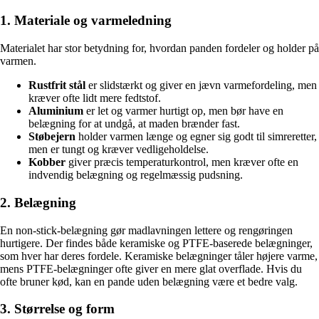
1. Materiale og varmeledning
Materialet har stor betydning for, hvordan panden fordeler og holder på
varmen.
Rustfrit stål
er slidstærkt og giver en jævn varmefordeling, men
kræver ofte lidt mere fedtstof.
Aluminium
er let og varmer hurtigt op, men bør have en
belægning for at undgå, at maden brænder fast.
Støbejern
holder varmen længe og egner sig godt til simreretter,
men er tungt og kræver vedligeholdelse.
Kobber
giver præcis temperaturkontrol, men kræver ofte en
indvendig belægning og regelmæssig pudsning.
2. Belægning
En non-stick-belægning gør madlavningen lettere og rengøringen
hurtigere. Der findes både keramiske og PTFE-baserede belægninger,
som hver har deres fordele. Keramiske belægninger tåler højere varme,
mens PTFE-belægninger ofte giver en mere glat overflade. Hvis du
ofte bruner kød, kan en pande uden belægning være et bedre valg.
3. Størrelse og form