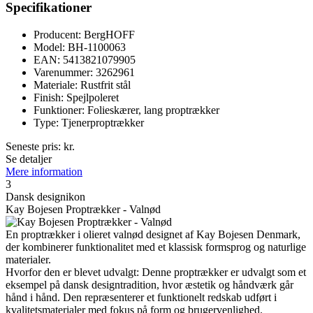
Specifikationer
Producent: BergHOFF
Model: BH-1100063
EAN: 5413821079905
Varenummer: 3262961
Materiale: Rustfrit stål
Finish: Spejlpoleret
Funktioner: Folieskærer, lang proptrækker
Type: Tjenerproptrækker
Seneste pris:
kr.
Se detaljer
Mere information
3
Dansk designikon
Kay Bojesen Proptrækker - Valnød
En proptrækker i olieret valnød designet af Kay Bojesen Denmark,
der kombinerer funktionalitet med et klassisk formsprog og naturlige
materialer.
Hvorfor den er blevet udvalgt: Denne proptrækker er udvalgt som et
eksempel på dansk designtradition, hvor æstetik og håndværk går
hånd i hånd. Den repræsenterer et funktionelt redskab udført i
kvalitetsmaterialer med fokus på form og brugervenlighed.