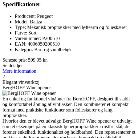
Specifikationer
Producent: Peugeot
Model: Baltza
Type: Mekanisk proptrækker med løftearm og folieskærer
Farve: Sort
Varenummer: P200510
EAN: 4006950200510
Kategori: Bar- og vintilbehør
Seneste pris:
599,95
kr.
Se detaljer
Mere information
2
Elegant vinværktøj
BergHOFF Wine opener
En enkel og funktionel vinåbner fra BergHOFF, designet til stabil
og komfortabel åbning af vinflasker. Den kombinerer et kompakt
format med praktiske funktioner som folieskærer og lang
proptrækker.
Hvorfor den er blevet udvalgt: BergHOFF Wine opener er udvalgt
som et eksempel på en klassisk tjenerproptrækker i rustfrit stål, der
forener enkelhed, funktionalitet og holdbarhed. Den repræsenterer et
praktisk valg for brugere, der ønsker et kompakt og pålideligt