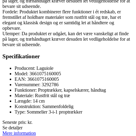
på lager, og træhåndtaget kræver desuden let vedligeholdelse for at
bevare sit udseende.
Fordele: Produktet kombinerer flere funktioner i ét redskab, er
fremstillet af holdbare materialer som rustfrit stål og træ, har et
elegant og klassisk design og er samtidig let at håndtere og
opbevare.
Ulemper: Da produktet er udgået, kan det være vanskeligt at finde
på lager, og træhåndtaget kræver desuden let vedligeholdelse for at
bevare sit udseende.
Specifikationer
Producent: Laguiole
Model: 3661075160005
EAN: 3661075160005
Varenummer: 3292786
Funktioner: Proptrækker, kapselskærer, håndtag
Materiale: Rustfrit stål og træ
Længde: 14 cm
Konstruktion: Sammenfoldelig
Type: Sommelier 3-i-1 proptrækker
Seneste pris:
kr.
Se detaljer
Mere information