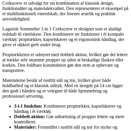
Corkscrew er udvalgt for sin kombination af klassisk design,
funktionalitet og materialekvalitet. Den repræsenterer et eksempel på
et multifunktionelt vinredskab, der forener æstetik og praktisk
anvendelighed.
Laguiole Sommelier 3 in 1 Corkscrew er designet som et alsidigt
redskab til vinelskere. Den kombinerer tre funktioner i ét kompakt
værktøj: proptrækker, kapselskærer og et ergonomisk håndtag, der
giver et sikkert greb under brug.
Proptrækkeren er udstyret med dobbelt aktion, hvilket gør det lettere
at trække selv stramme propper op uden at beskadige flasken eller
korken. Den foldbare konstruktion gør den nem at opbevare og
transportere.
Materialerne består af rustfrit stål og træ, hvilket giver både
holdbarhed og et klassisk udtryk. Med en længde på 14 cm ligger
den godt i hånden og er velegnet til både hjemmebrug og
professionel servering.
3-i-1 funktion:
Kombinerer proptrækker, kapselskærer og
håndtag i ét værktøj.
Dobbelt aktion:
Gør udtrækning af propper lettere og mere
kontrolleret.
Materialer:
Fremstillet i rustfrit stål og træ for styrke og