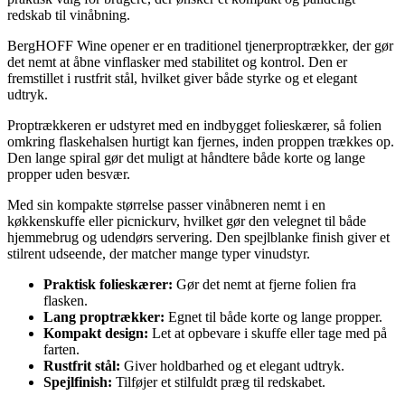
redskab til vinåbning.
BergHOFF Wine opener er en traditionel tjenerproptrækker, der gør
det nemt at åbne vinflasker med stabilitet og kontrol. Den er
fremstillet i rustfrit stål, hvilket giver både styrke og et elegant
udtryk.
Proptrækkeren er udstyret med en indbygget folieskærer, så folien
omkring flaskehalsen hurtigt kan fjernes, inden proppen trækkes op.
Den lange spiral gør det muligt at håndtere både korte og lange
propper uden besvær.
Med sin kompakte størrelse passer vinåbneren nemt i en
køkkenskuffe eller picnickurv, hvilket gør den velegnet til både
hjemmebrug og udendørs servering. Den spejlblanke finish giver et
stilrent udseende, der matcher mange typer vinudstyr.
Praktisk folieskærer:
Gør det nemt at fjerne folien fra
flasken.
Lang proptrækker:
Egnet til både korte og lange propper.
Kompakt design:
Let at opbevare i skuffe eller tage med på
farten.
Rustfrit stål:
Giver holdbarhed og et elegant udtryk.
Spejlfinish:
Tilføjer et stilfuldt præg til redskabet.