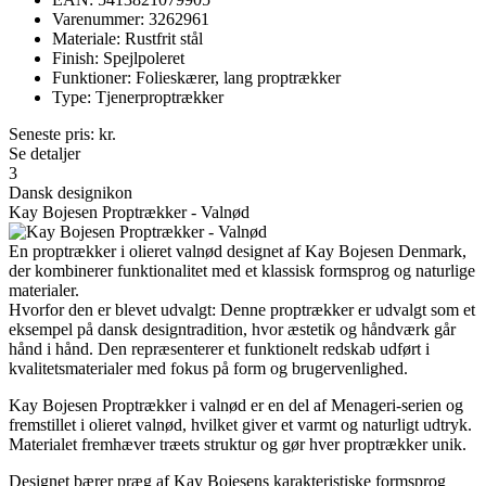
Varenummer: 3262961
Materiale: Rustfrit stål
Finish: Spejlpoleret
Funktioner: Folieskærer, lang proptrækker
Type: Tjenerproptrækker
Seneste pris:
kr.
Se detaljer
3
Dansk designikon
Kay Bojesen Proptrækker - Valnød
En proptrækker i olieret valnød designet af Kay Bojesen Denmark,
der kombinerer funktionalitet med et klassisk formsprog og naturlige
materialer.
Hvorfor den er blevet udvalgt: Denne proptrækker er udvalgt som et
eksempel på dansk designtradition, hvor æstetik og håndværk går
hånd i hånd. Den repræsenterer et funktionelt redskab udført i
kvalitetsmaterialer med fokus på form og brugervenlighed.
Kay Bojesen Proptrækker i valnød er en del af Menageri-serien og
fremstillet i olieret valnød, hvilket giver et varmt og naturligt udtryk.
Materialet fremhæver træets struktur og gør hver proptrækker unik.
Designet bærer præg af Kay Bojesens karakteristiske formsprog