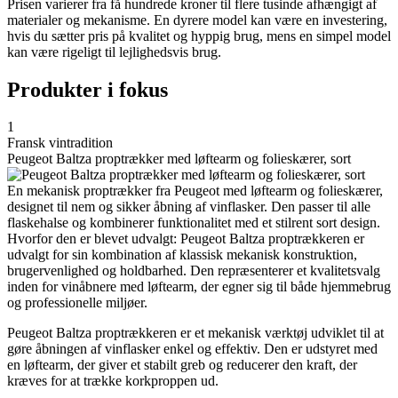
Prisen varierer fra få hundrede kroner til flere tusinde afhængigt af
materialer og mekanisme. En dyrere model kan være en investering,
hvis du sætter pris på kvalitet og hyppig brug, mens en simpel model
kan være rigeligt til lejlighedsvis brug.
Produkter i fokus
1
Fransk vintradition
Peugeot Baltza proptrækker med løftearm og folieskærer, sort
En mekanisk proptrækker fra Peugeot med løftearm og folieskærer,
designet til nem og sikker åbning af vinflasker. Den passer til alle
flaskehalse og kombinerer funktionalitet med et stilrent sort design.
Hvorfor den er blevet udvalgt: Peugeot Baltza proptrækkeren er
udvalgt for sin kombination af klassisk mekanisk konstruktion,
brugervenlighed og holdbarhed. Den repræsenterer et kvalitetsvalg
inden for vinåbnere med løftearm, der egner sig til både hjemmebrug
og professionelle miljøer.
Peugeot Baltza proptrækkeren er et mekanisk værktøj udviklet til at
gøre åbningen af vinflasker enkel og effektiv. Den er udstyret med
en løftearm, der giver et stabilt greb og reducerer den kraft, der
kræves for at trække korkproppen ud.