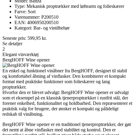
Model: Baltza
Type: Mekanisk proptrækker med løftearm og folieskærer
Farve: Sort
Varenummer: P200510
EAN: 4006950200510
Kategori: Bar- og vintilbehør
Seneste pris:
599,95
kr.
Se detaljer
2
Elegant vinværktøj
BergHOFF Wine opener
En enkel og funktionel vinåbner fra BergHOFF, designet til stabil
og komfortabel åbning af vinflasker. Den kombinerer et kompakt
format med praktiske funktioner som folieskærer og lang
proptrækker.
Hvorfor den er blevet udvalgt: BergHOFF Wine opener er udvalgt
som et eksempel på en klassisk tjenerproptrækker i rustfrit stål, der
forener enkelhed, funktionalitet og holdbarhed. Den repræsenterer et
praktisk valg for brugere, der ønsker et kompakt og pålideligt
redskab til vinåbning.
BergHOFF Wine opener er en traditionel tjenerproptrækker, der gør
det nemt at åbne vinflasker med stabilitet og kontrol. Den er