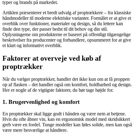
typer og brands på markedet.
Artiklen præsenterer et bredt udvalg af proptrækkere – fra klassiske
håndmodeller til moderne elektriske varianter. Formålet er at give et
overblik over funktioner, materialer og design, så du lettere kan
finde den type, der passer bedst til dit behov og din stil.
Oplysningerne om produkterne er baseret på offentligt tilgængelige
beskrivelser fra producenter og forhandlere, opsummeret for at give
et klart og informativt overblik.
Faktorer at overveje ved køb af
proptrækker
Når du vælger proptrækker, handler det ikke kun om at få proppen
op af flasken – det handler også om komfort, holdbarhed og design.
Her er nogle af de vigtigste faktorer, du bør tage højde for.
1. Brugervenlighed og komfort
En proptrækker skal ligge godt i hånden og være nem at betjene.
Hvis du ofte åbner vin, kan en ergonomisk model med skridsikkert
greb være en fordel. Tunge modeller kan føles solide, men kan også
være mere besværlige at håndtere.