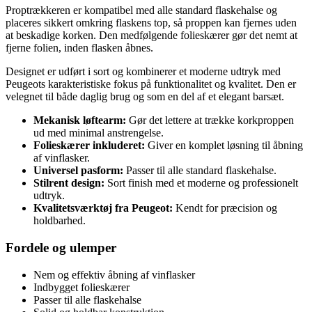
Proptrækkeren er kompatibel med alle standard flaskehalse og
placeres sikkert omkring flaskens top, så proppen kan fjernes uden
at beskadige korken. Den medfølgende folieskærer gør det nemt at
fjerne folien, inden flasken åbnes.
Designet er udført i sort og kombinerer et moderne udtryk med
Peugeots karakteristiske fokus på funktionalitet og kvalitet. Den er
velegnet til både daglig brug og som en del af et elegant barsæt.
Mekanisk løftearm:
Gør det lettere at trække korkproppen
ud med minimal anstrengelse.
Folieskærer inkluderet:
Giver en komplet løsning til åbning
af vinflasker.
Universel pasform:
Passer til alle standard flaskehalse.
Stilrent design:
Sort finish med et moderne og professionelt
udtryk.
Kvalitetsværktøj fra Peugeot:
Kendt for præcision og
holdbarhed.
Fordele og ulemper
Nem og effektiv åbning af vinflasker
Indbygget folieskærer
Passer til alle flaskehalse