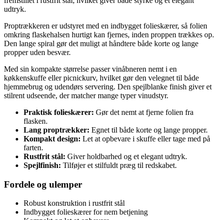
fremstillet i rustfrit stål, hvilket giver både styrke og et elegant
udtryk.
Proptrækkeren er udstyret med en indbygget folieskærer, så folien
omkring flaskehalsen hurtigt kan fjernes, inden proppen trækkes op.
Den lange spiral gør det muligt at håndtere både korte og lange
propper uden besvær.
Med sin kompakte størrelse passer vinåbneren nemt i en
køkkenskuffe eller picnickurv, hvilket gør den velegnet til både
hjemmebrug og udendørs servering. Den spejlblanke finish giver et
stilrent udseende, der matcher mange typer vinudstyr.
Praktisk folieskærer:
Gør det nemt at fjerne folien fra
flasken.
Lang proptrækker:
Egnet til både korte og lange propper.
Kompakt design:
Let at opbevare i skuffe eller tage med på
farten.
Rustfrit stål:
Giver holdbarhed og et elegant udtryk.
Spejlfinish:
Tilføjer et stilfuldt præg til redskabet.
Fordele og ulemper
Robust konstruktion i rustfrit stål
Indbygget folieskærer for nem betjening