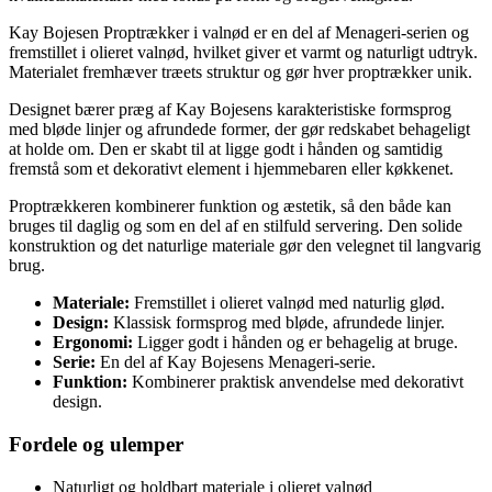
Kay Bojesen Proptrækker i valnød er en del af Menageri-serien og
fremstillet i olieret valnød, hvilket giver et varmt og naturligt udtryk.
Materialet fremhæver træets struktur og gør hver proptrækker unik.
Designet bærer præg af Kay Bojesens karakteristiske formsprog
med bløde linjer og afrundede former, der gør redskabet behageligt
at holde om. Den er skabt til at ligge godt i hånden og samtidig
fremstå som et dekorativt element i hjemmebaren eller køkkenet.
Proptrækkeren kombinerer funktion og æstetik, så den både kan
bruges til daglig og som en del af en stilfuld servering. Den solide
konstruktion og det naturlige materiale gør den velegnet til langvarig
brug.
Materiale:
Fremstillet i olieret valnød med naturlig glød.
Design:
Klassisk formsprog med bløde, afrundede linjer.
Ergonomi:
Ligger godt i hånden og er behagelig at bruge.
Serie:
En del af Kay Bojesens Menageri-serie.
Funktion:
Kombinerer praktisk anvendelse med dekorativt
design.
Fordele og ulemper
Naturligt og holdbart materiale i olieret valnød