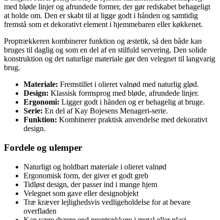
med bløde linjer og afrundede former, der gør redskabet behageligt
at holde om. Den er skabt til at ligge godt i hånden og samtidig
fremstå som et dekorativt element i hjemmebaren eller køkkenet.
Proptrækkeren kombinerer funktion og æstetik, så den både kan
bruges til daglig og som en del af en stilfuld servering. Den solide
konstruktion og det naturlige materiale gør den velegnet til langvarig
brug.
Materiale:
Fremstillet i olieret valnød med naturlig glød.
Design:
Klassisk formsprog med bløde, afrundede linjer.
Ergonomi:
Ligger godt i hånden og er behagelig at bruge.
Serie:
En del af Kay Bojesens Menageri-serie.
Funktion:
Kombinerer praktisk anvendelse med dekorativt
design.
Fordele og ulemper
Naturligt og holdbart materiale i olieret valnød
Ergonomisk form, der giver et godt greb
Tidløst design, der passer ind i mange hjem
Velegnet som gave eller designobjekt
Træ kræver lejlighedsvis vedligeholdelse for at bevare
overfladen
Kan være dyrere end proptrækkere i metal eller plast