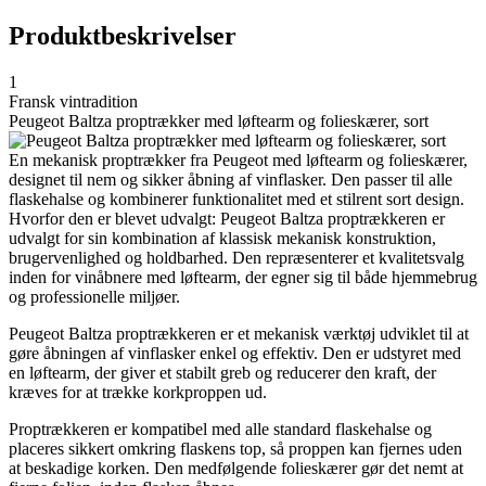
Produktbeskrivelser
1
Fransk vintradition
Peugeot Baltza proptrækker med løftearm og folieskærer, sort
En mekanisk proptrækker fra Peugeot med løftearm og folieskærer,
designet til nem og sikker åbning af vinflasker. Den passer til alle
flaskehalse og kombinerer funktionalitet med et stilrent sort design.
Hvorfor den er blevet udvalgt: Peugeot Baltza proptrækkeren er
udvalgt for sin kombination af klassisk mekanisk konstruktion,
brugervenlighed og holdbarhed. Den repræsenterer et kvalitetsvalg
inden for vinåbnere med løftearm, der egner sig til både hjemmebrug
og professionelle miljøer.
Peugeot Baltza proptrækkeren er et mekanisk værktøj udviklet til at
gøre åbningen af vinflasker enkel og effektiv. Den er udstyret med
en løftearm, der giver et stabilt greb og reducerer den kraft, der
kræves for at trække korkproppen ud.
Proptrækkeren er kompatibel med alle standard flaskehalse og
placeres sikkert omkring flaskens top, så proppen kan fjernes uden
at beskadige korken. Den medfølgende folieskærer gør det nemt at